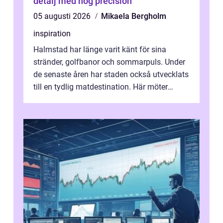
detalj med hög precision
05 augusti 2026
Mikaela Bergholm
inspiration
Halmstad har länge varit känt för sina
stränder, golfbanor och sommarpuls. Under
de senaste åren har staden också utvecklats
till en tydlig matdestination. Här möter
havets råvaror det halländska jord...