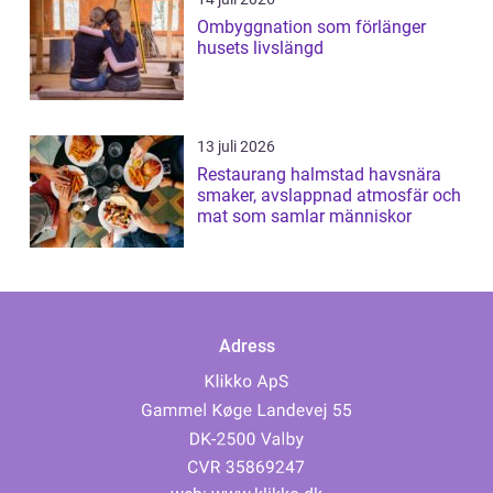
Ombyggnation som förlänger
husets livslängd
13 juli 2026
Restaurang halmstad havsnära
smaker, avslappnad atmosfär och
mat som samlar människor
Adress