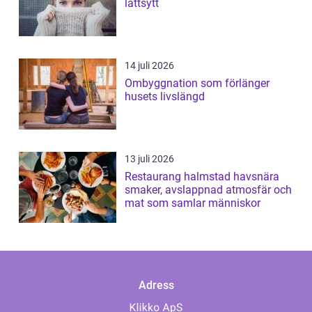
lättsytt
14 juli 2026
Ombyggnation som förlänger
husets livslängd
13 juli 2026
Restaurang halmstad havsnära
smaker, avslappnad atmosfär och
mat som samlar människor
Adress