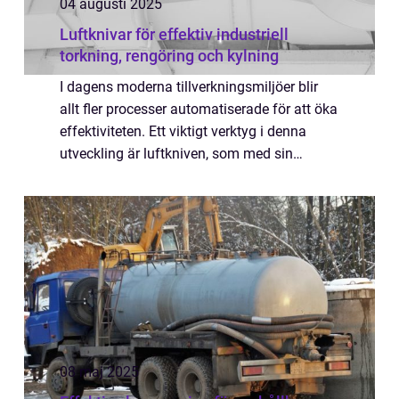
04 augusti 2025
Luftknivar för effektiv industriell
torkning, rengöring och kylning
I dagens moderna tillverkningsmiljöer blir
allt fler processer automatiserade för att öka
effektiviteten. Ett viktigt verktyg i denna
utveckling är luftkniven, som med sin
imponerande teknologi revolutionerar hur
företag inom...
08 maj 2025