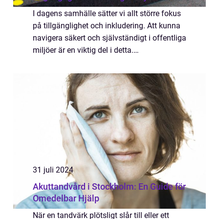
I dagens samhälle sätter vi allt större fokus
på tillgänglighet och inkludering. Att kunna
navigera säkert och självständigt i offentliga
miljöer är en viktig del i detta.
Kontrastmarkeringar spelar en avgörande
roll i att möjliggöra detta för både s...
31 juli 2024
Akuttandvård i Stockholm: En Guide för
Omedelbar Hjälp
När en tandvärk plötsligt slår till eller ett