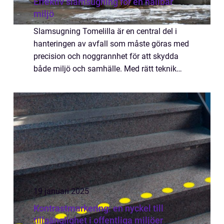
Effektiv slamsugning för en hållbar
miljö
Slamsugning Tomelilla är en central del i
hanteringen av avfall som måste göras med
precision och noggrannhet för att skydda
både miljö och samhälle. Med rätt teknik
och expertis kan denna process förenk...
19 januari 2025
Kontrastmarkering: en nyckel till
tillgänglighet i offentliga miljöer