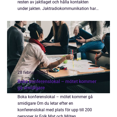
resten av jaktlaget och hålla kontakten
under jakten. Jaktradiokommunikation har
blivit en oumbärlig del av jakten och kan
hjälpa till ...
28 februari 2023
Boka konferenslokal – mötet kommer
gå smidigare
Boka konferenslokal – mötet kommer gå
smidigare Om du letar efter en
konferenslokal med plats för upp till 200
personer är Folk Mat och Möten