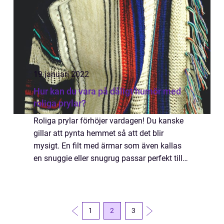
19 januari 2022
Hur kan du vara på dåligt humör med
roliga prylar?
Roliga prylar förhöjer vardagen! Du kanske
gillar att pynta hemmet så att det blir
mysigt. En filt med ärmar som även kallas
en snuggie eller snugrug passar perfekt till
din respektive som alltid pratar om att det är
kallt. Eller om du bara vill skäm...
1
2
3