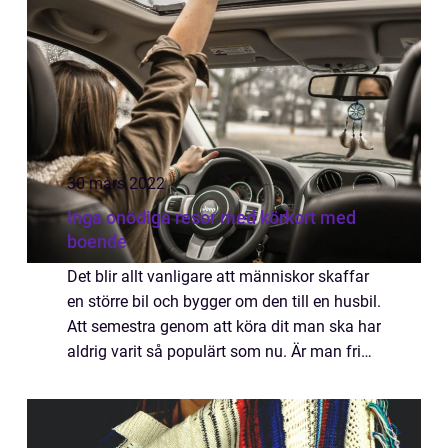
stamkunderna...
30 mars 2022
Inga onödiga resor med körkort med
boende
Det blir allt vanligare att människor skaffar
en större bil och bygger om den till en husbil.
Att semestra genom att köra dit man ska har
aldrig varit så populärt som nu. Är man fri
att åka vart man vill, så behöver man inte
anpassa sig till sommaren...