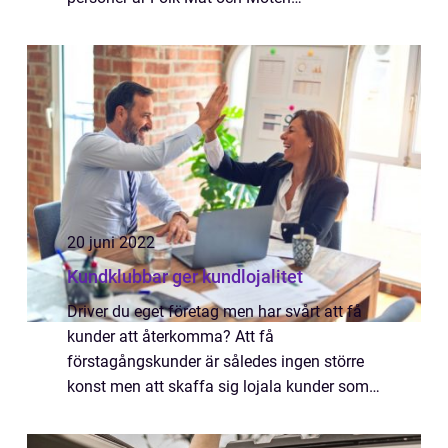
https://www.xn--konferensmalm-umb.nu/
den perfekta platsen för ditt n&a...
20 juni 2022
Kundklubbar ger kundlojalitet
Driver du eget företag men har svårt att få
kunder att återkomma? Att få
förstagångskunder är således ingen större
konst men att skaffa sig lojala kunder som
vänder sig till ditt företag gång på gång, är
desto svårare. Det är i slutändan