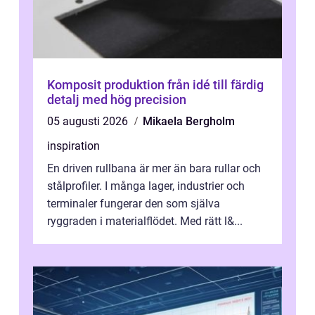
Komposit produktion från idé till färdig
detalj med hög precision
05 augusti 2026
Mikaela Bergholm
inspiration
En driven rullbana är mer än bara rullar och
stålprofiler. I många lager, industrier och
terminaler fungerar den som själva
ryggraden i materialflödet. Med rätt l&...