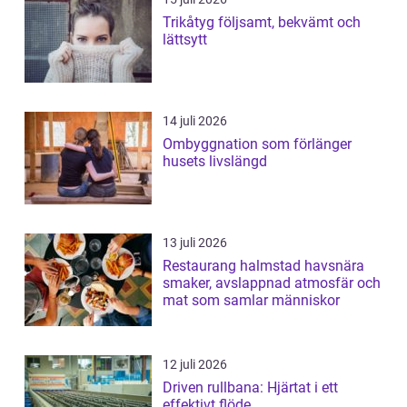
Trikåtyg följsamt, bekvämt och
lättsytt
14 juli 2026
Ombyggnation som förlänger
husets livslängd
13 juli 2026
Restaurang halmstad havsnära
smaker, avslappnad atmosfär och
mat som samlar människor
12 juli 2026
Driven rullbana: Hjärtat i ett
effektivt flöde