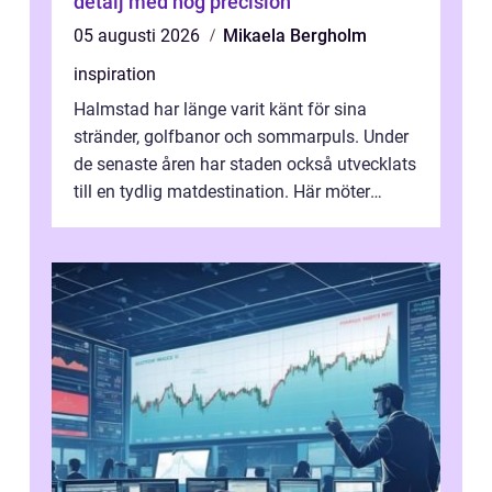
detalj med hög precision
05 augusti 2026
Mikaela Bergholm
inspiration
Halmstad har länge varit känt för sina
stränder, golfbanor och sommarpuls. Under
de senaste åren har staden också utvecklats
till en tydlig matdestination. Här möter
havets råvaror det halländska jord...