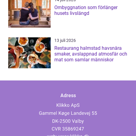
Ombyggnation som förlänger
husets livslängd
13 juli 2026
Restaurang halmstad havsnära
smaker, avslappnad atmosfär och
mat som samlar människor
Adress