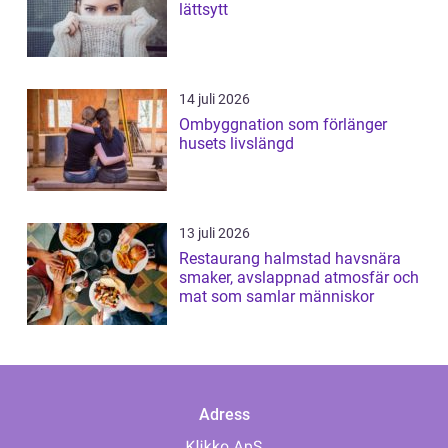
lättsytt
14 juli 2026
Ombyggnation som förlänger
husets livslängd
13 juli 2026
Restaurang halmstad havsnära
smaker, avslappnad atmosfär och
mat som samlar människor
Adress