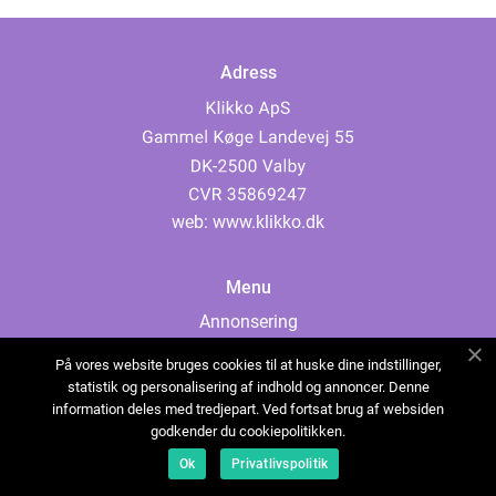
Adress
web:
www.klikko.dk
Menu
Annonsering
Om oss
På vores website bruges cookies til at huske dine indstillinger,
Cookies
statistik og personalisering af indhold og annoncer. Denne
information deles med tredjepart. Ved fortsat brug af websiden
Kontakta oss
godkender du cookiepolitikken.
Sitemap
Ok
Privatlivspolitik