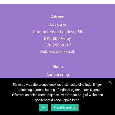
Adress
web:
www.klikko.dk
Menu
Annonsering
Om oss
På vores website bruges cookies til at huske dine indstillinger,
Cookies
statistik og personalisering af indhold og annoncer. Denne
information deles med tredjepart. Ved fortsat brug af websiden
Kontakta oss
godkender du cookiepolitikken.
Sitemap
Ok
Privatlivspolitik