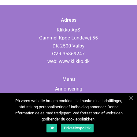
Adress
web:
www.klikko.dk
Menu
Annonsering
Om oss
På vores website bruges cookies til at huske dine indstillinger,
Cookies
statistik og personalisering af indhold og annoncer. Denne
information deles med tredjepart. Ved fortsat brug af websiden
Kontakta oss
godkender du cookiepolitikken.
Sitemap
Ok
Privatlivspolitik