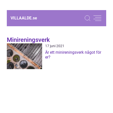
VILLAALDE.
se
Minireningsverk
17 juni 2021
Är ett minireningsverk något för
er?