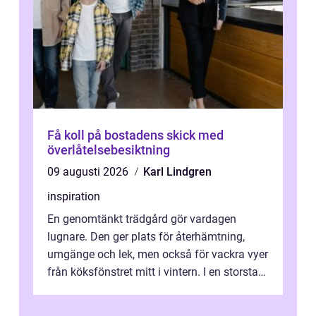
Få koll på bostadens skick med
överlåtelsebesiktning
09 augusti 2026
Karl Lindgren
inspiration
En genomtänkt trädgård gör vardagen
lugnare. Den ger plats för återhämtning,
umgänge och lek, men också för vackra vyer
från köksfönstret mitt i vintern. I en storstad
som Stockholm, med skiftande tom...