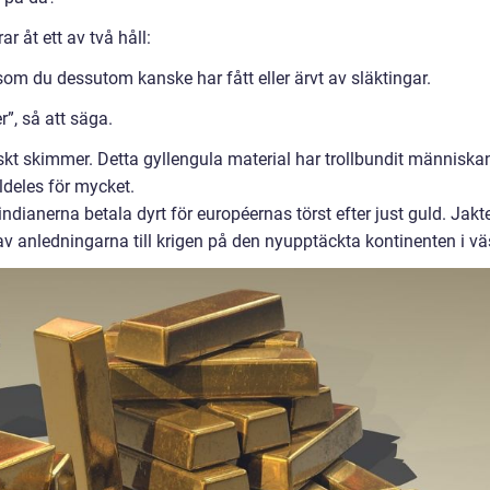
ar åt ett av två håll:
m du dessutom kanske har fått eller ärvt av släktingar.
”, så att säga.
kt skimmer. Detta gyllengula material har trollbundit människa
ldeles för mycket.
ndianerna betala dyrt för européernas törst efter just guld. Jakt
av anledningarna till krigen på den nyupptäckta kontinenten i vä