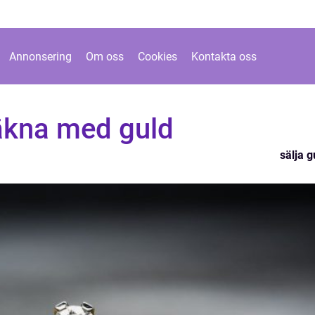
Annonsering
Om oss
Cookies
Kontakta oss
räkna med guld
sälja g