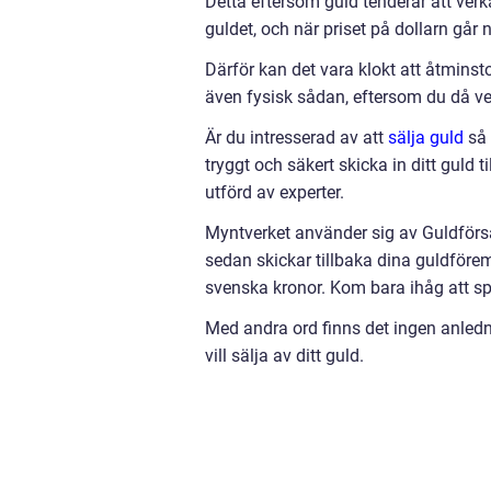
Detta eftersom guld tenderar att verk
guldet, och när priset på dollarn går n
Därför kan det vara klokt att åtminsto
även fysisk sådan, eftersom du då ver
Är du intresserad av att
sälja guld
så 
tryggt och säkert skicka in ditt guld t
utförd av experter.
Myntverket använder sig av Guldförsä
sedan skickar tillbaka dina guldförem
svenska kronor. Kom bara ihåg att spa
Med andra ord finns det ingen anled
vill sälja av ditt guld.