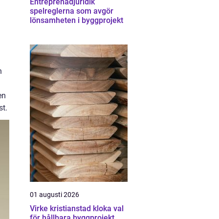
Entreprenadjuridik
spelreglerna som avgör
lönsamheten i byggprojekt
n
en
st.
01 augusti 2026
Virke kristianstad kloka val
för hållbara byggprojekt