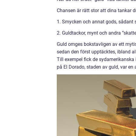
Chansen är rätt stor att dina tankar dr
1. Smycken och annat gods, sådant so
2. Guldtackor, mynt och andra ”skatter
Guld omges bokstavligen av ett mytis
sedan den först upptäcktes, ibland al
Till exempel fick de sydamerikanska i
på El Dorado, staden av guld, var en 