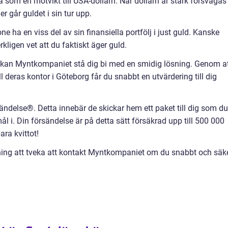
a som en motvikt till USA-dollarn: När dollarn är stark försvagas
er går guldet i sin tur upp.
ne ha en viss del av sin finansiella portfölj i just guld. Kanske
kligen vet att du faktiskt äger guld.
kan Myntkompaniet stå dig bi med en smidig lösning. Genom a
ill deras kontor i Göteborg får du snabbt en utvärdering till dig
ndelse®. Detta innebär de skickar hem ett paket till dig som du
ål i. Din försändelse är på detta sätt försäkrad upp till 500 000
ra kvittot!
ning att tveka att kontakt Myntkompaniet om du snabbt och säk