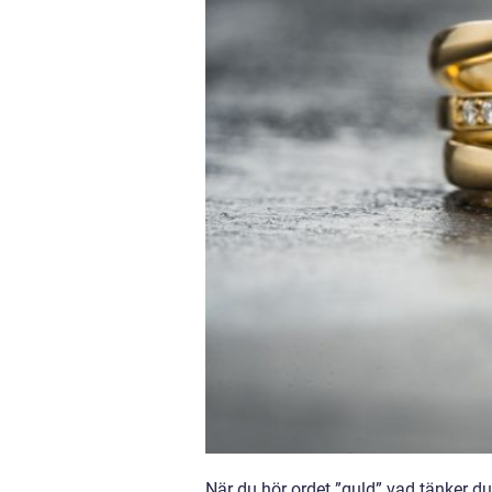
När du hör ordet ”guld” vad tänker d