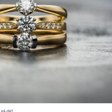
u på då?