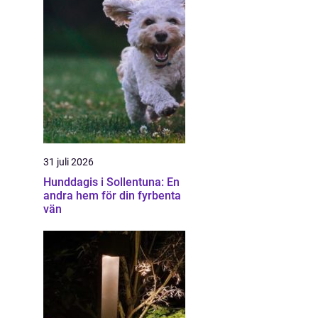
31 juli 2026
Hunddagis i Sollentuna: En
andra hem för din fyrbenta
vän