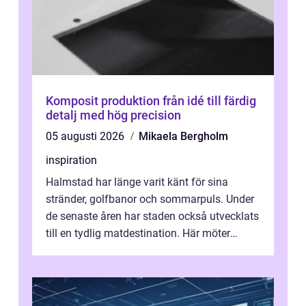
Komposit produktion från idé till färdig
detalj med hög precision
05 augusti 2026
Mikaela Bergholm
inspiration
Halmstad har länge varit känt för sina
stränder, golfbanor och sommarpuls. Under
de senaste åren har staden också utvecklats
till en tydlig matdestination. Här möter
havets råvaror det halländska jord...