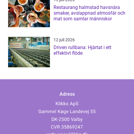
Restaurang halmstad havsnära
smaker, avslappnad atmosfär och
mat som samlar människor
12 juli 2026
Driven rullbana: Hjärtat i ett
effektivt flöde
Adress