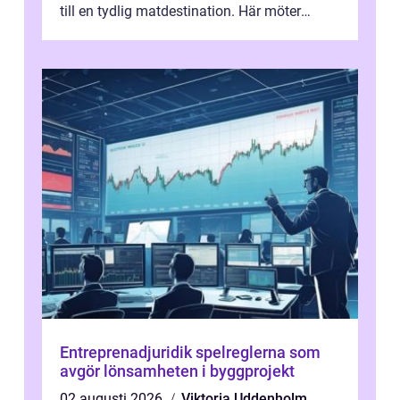
till en tydlig matdestination. Här möter
havets råvaror det halländska jord...
Entreprenadjuridik spelreglerna som
avgör lönsamheten i byggprojekt
02 augusti 2026
Viktoria Uddenholm