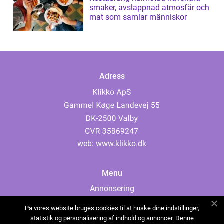
smaker, avslappnad atmosfär och
mat som samlar människor
Adress
web:
www.klikko.dk
Menu
Annonsering
Om oss
På vores website bruges cookies til at huske dine indstillinger,
Cookies
statistik og personalisering af indhold og annoncer. Denne