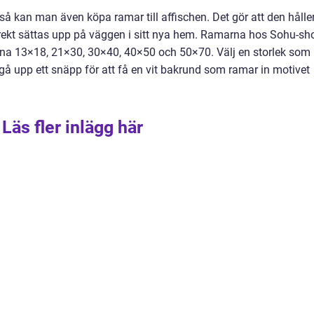
 så kan man även köpa ramar till affischen. Det gör att den hålle
irekt sättas upp på väggen i sitt nya hem. Ramarna hos Sohu-sh
ekarna 13×18, 21×30, 30×40, 40×50 och 50×70. Välj en storlek som
å upp ett snäpp för att få en vit bakrund som ramar in motivet
Läs fler inlägg här