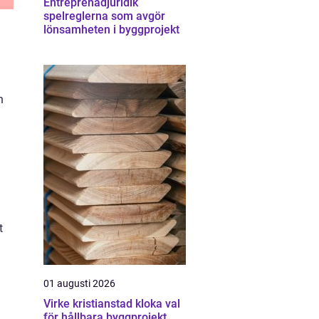
Entreprenadjuridik
spelreglerna som avgör
lönsamheten i byggprojekt
n
t
01 augusti 2026
Virke kristianstad kloka val
för hållbara byggprojekt