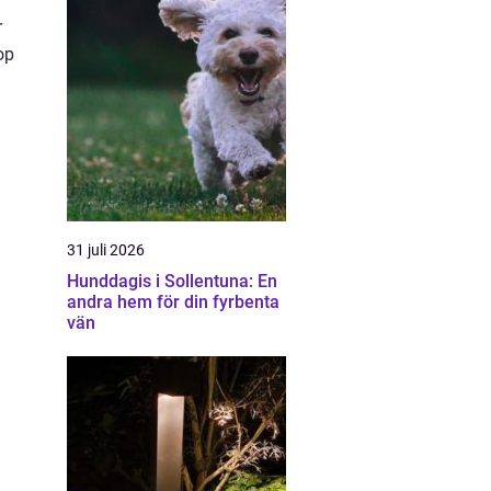
r
op
31 juli 2026
Hunddagis i Sollentuna: En
andra hem för din fyrbenta
vän