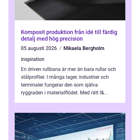
Komposit produktion från idé till färdig
detalj med hög precision
05 augusti 2026
Mikaela Bergholm
inspiration
En driven rullbana är mer än bara rullar och
stålprofiler. I många lager, industrier och
terminaler fungerar den som själva
ryggraden i materialflödet. Med rätt l&...