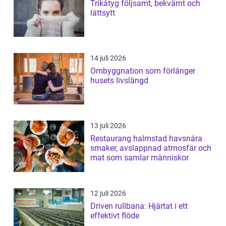
Trikåtyg följsamt, bekvämt och
lättsytt
14 juli 2026
Ombyggnation som förlänger
husets livslängd
13 juli 2026
Restaurang halmstad havsnära
smaker, avslappnad atmosfär och
mat som samlar människor
12 juli 2026
Driven rullbana: Hjärtat i ett
effektivt flöde