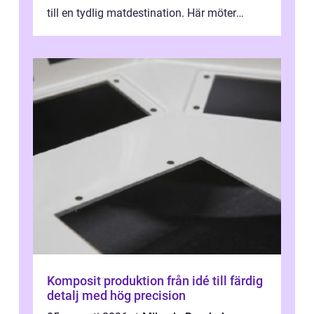
till en tydlig matdestination. Här möter
havets råvaror det halländska jord...
Komposit produktion från idé till färdig
detalj med hög precision