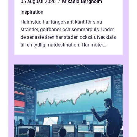
05 augusti 2026
Mikaela Bergholm
inspiration
Halmstad har länge varit känt för sina
stränder, golfbanor och sommarpuls. Under
de senaste åren har staden också utvecklats
till en tydlig matdestination. Här möter
havets råvaror det halländska jord...