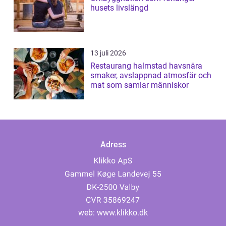
husets livslängd
13 juli 2026
Restaurang halmstad havsnära
smaker, avslappnad atmosfär och
mat som samlar människor
Adress
web:
www.klikko.dk