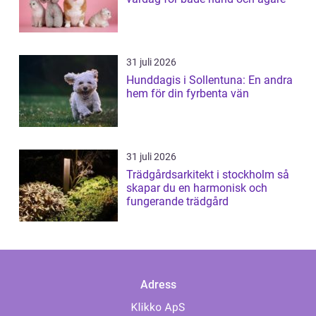
31 juli 2026
Hunddagis i Sollentuna: En andra
hem för din fyrbenta vän
31 juli 2026
Trädgårdsarkitekt i stockholm så
skapar du en harmonisk och
fungerande trädgård
Adress