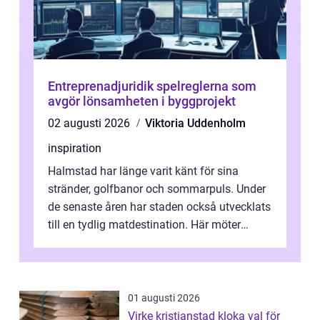
Entreprenadjuridik spelreglerna som
avgör lönsamheten i byggprojekt
02 augusti 2026
Viktoria Uddenholm
inspiration
Halmstad har länge varit känt för sina
stränder, golfbanor och sommarpuls. Under
de senaste åren har staden också utvecklats
till en tydlig matdestination. Här möter
havets råvaror det halländska jord...
01 augusti 2026
Virke kristianstad kloka val för