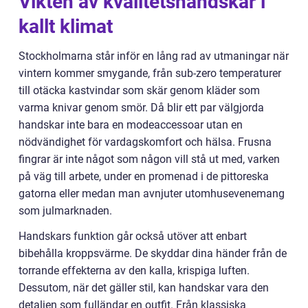
Vikten av kvalitetshandskar i
kallt klimat
Stockholmarna står inför en lång rad av utmaningar när
vintern kommer smygande, från sub-zero temperaturer
till otäcka kastvindar som skär genom kläder som
varma knivar genom smör. Då blir ett par välgjorda
handskar inte bara en modeaccessoar utan en
nödvändighet för vardagskomfort och hälsa. Frusna
fingrar är inte något som någon vill stå ut med, varken
på väg till arbete, under en promenad i de pittoreska
gatorna eller medan man avnjuter utomhusevenemang
som julmarknaden.
Handskars funktion går också utöver att enbart
bibehålla kroppsvärme. De skyddar dina händer från de
torrande effekterna av den kalla, krispiga luften.
Dessutom, när det gäller stil, kan handskar vara den
detaljen som fulländar en outfit. Från klassiska