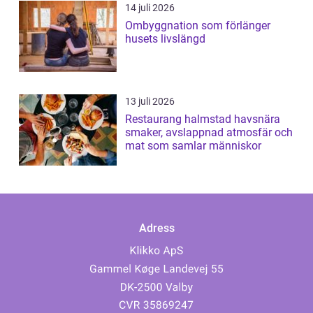
14 juli 2026
Ombyggnation som förlänger
husets livslängd
13 juli 2026
Restaurang halmstad havsnära
smaker, avslappnad atmosfär och
mat som samlar människor
Adress