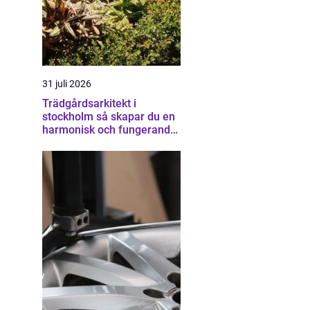
31 juli 2026
Trädgårdsarkitekt i
stockholm så skapar du en
harmonisk och fungerande
trädgård