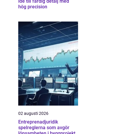
idé till färdig detalj med
hög precision
02 augusti 2026
Entreprenadjuridik
spelreglerna som avgör
lönsamheten i byggprojekt