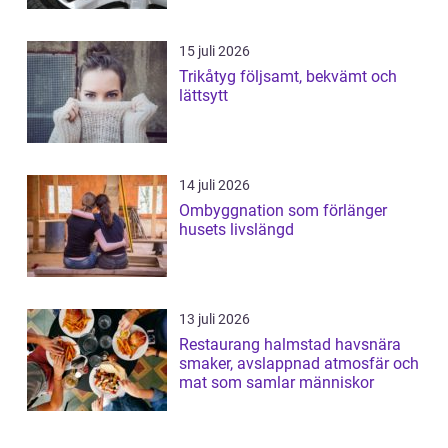
15 juli 2026
Trikåtyg följsamt, bekvämt och
lättsytt
14 juli 2026
Ombyggnation som förlänger
husets livslängd
13 juli 2026
Restaurang halmstad havsnära
smaker, avslappnad atmosfär och
mat som samlar människor