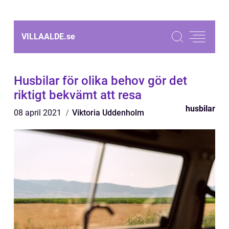
VILLAALDE.
se
Husbilar för olika behov gör det
riktigt bekvämt att resa
husbilar
08 april 2021
Viktoria Uddenholm