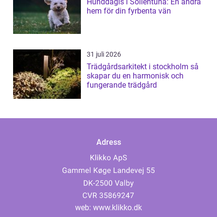
Hunddagis i Sollentuna: En andra
hem för din fyrbenta vän
31 juli 2026
Trädgårdsarkitekt i stockholm så
skapar du en harmonisk och
fungerande trädgård
Adress
web:
www.klikko.dk