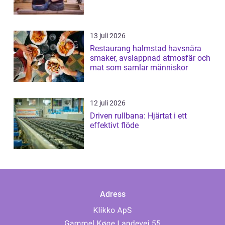
13 juli 2026
Restaurang halmstad havsnära
smaker, avslappnad atmosfär och
mat som samlar människor
12 juli 2026
Driven rullbana: Hjärtat i ett
effektivt flöde
Adress