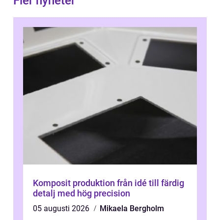
Fler nyheter
Komposit produktion från idé till färdig
detalj med hög precision
05 augusti 2026
Mikaela Bergholm