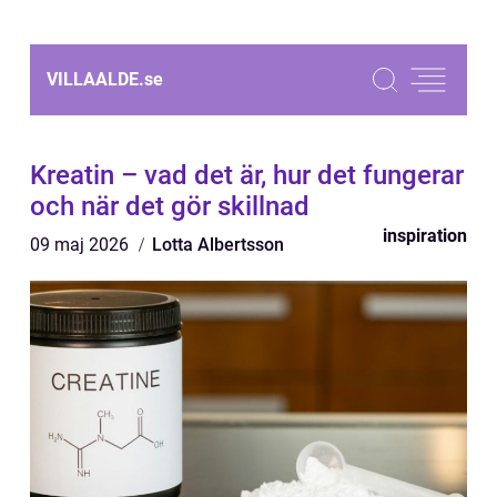
VILLAALDE.
se
Kreatin – vad det är, hur det fungerar
och när det gör skillnad
inspiration
09 maj 2026
Lotta Albertsson