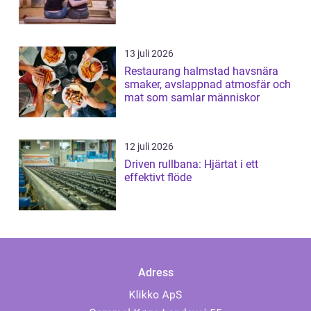
13 juli 2026
Restaurang halmstad havsnära
smaker, avslappnad atmosfär och
mat som samlar människor
12 juli 2026
Driven rullbana: Hjärtat i ett
effektivt flöde
Adress