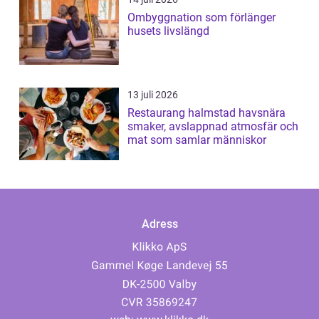
Ombyggnation som förlänger
husets livslängd
13 juli 2026
Restaurang halmstad havsnära
smaker, avslappnad atmosfär och
mat som samlar människor
Adress