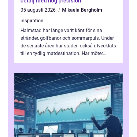
detalj med hög precision
05 augusti 2026
Mikaela Bergholm
inspiration
Halmstad har länge varit känt för sina
stränder, golfbanor och sommarpuls. Under
de senaste åren har staden också utvecklats
till en tydlig matdestination. Här möter
havets råvaror det halländska jord...