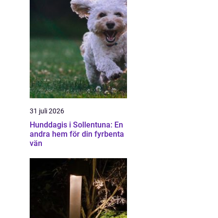
31 juli 2026
Hunddagis i Sollentuna: En
andra hem för din fyrbenta
vän