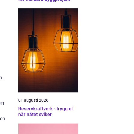
n.
01 augusti 2026
ett
Reservkraftverk - trygg el
när nätet sviker
ven