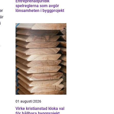
Entreprenadjuridik
spelreglerna som avgör
er
lönsamheten i byggprojekt
är
i
s
01 augusti 2026
Virke kristianstad kloka val
för hållbara byggprojekt