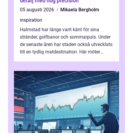
detalj med hög precision
05 augusti 2026
Mikaela Bergholm
inspiration
Halmstad har länge varit känt för sina
stränder, golfbanor och sommarpuls. Under
de senaste åren har staden också utvecklats
till en tydlig matdestination. Här möter
havets råvaror det halländska jord...