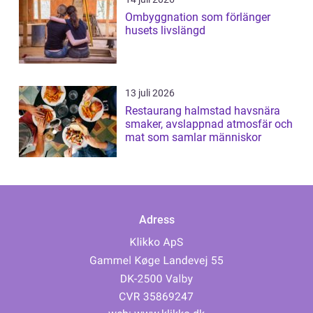
Ombyggnation som förlänger
husets livslängd
13 juli 2026
Restaurang halmstad havsnära
smaker, avslappnad atmosfär och
mat som samlar människor
Adress