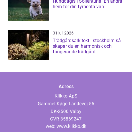
Hunddagis i Sollentuna: En andra
hem för din fyrbenta vän
31 juli 2026
Trädgårdsarkitekt i stockholm så
skapar du en harmonisk och
fungerande trädgård
Adress
web:
www.klikko.dk