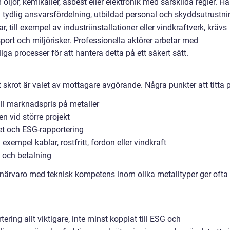
oljor, kemikalier, asbest eller elektronik med särskilda regler. Hä
n tydlig ansvarsfördelning, utbildad personal och skyddsutrustni
r, till exempel av industriinstallationer eller vindkraftverk, krävs
sport och miljörisker. Professionella aktörer arbetar med
liga processer för att hantera detta på ett säkert sätt.
itt skrot är valet av mottagare avgörande. Några punkter att titta 
ill marknadspris på metaller
en vid större projekt
et och ESG-rapportering
 exempel kablar, rostfritt, fordon eller vindkraft
g och betalning
 närvaro med teknisk kompetens inom olika metalltyper ger ofta
ering allt viktigare, inte minst kopplat till ESG och