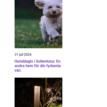
31 juli 2026
Hunddagis i Sollentuna: En
andra hem för din fyrbenta
vän