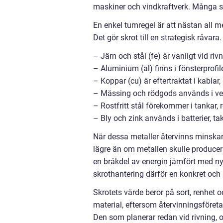
maskiner och vindkraftverk. Många se
En enkel tumregel är att nästan all m
Det gör skrot till en strategisk råvar
– Järn och stål (fe) är vanligt vid riv
– Aluminium (al) finns i fönsterprofi
– Koppar (cu) är eftertraktat i kablar,
– Mässing och rödgods används i ve
– Rostfritt stål förekommer i tankar, 
– Bly och zink används i batterier, ta
När dessa metaller återvinns minskar
lägre än om metallen skulle producer
en bråkdel av energin jämfört med ny
skrothantering därför en konkret och
Skrotets värde beror på sort, renhet 
material, eftersom återvinningsföreta
Den som planerar redan vid rivning, o