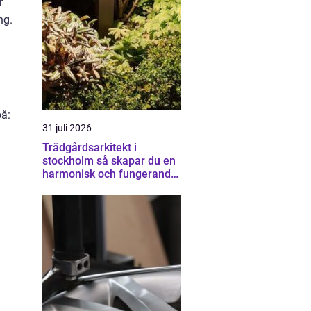
r
ng.
på:
31 juli 2026
Trädgårdsarkitekt i
stockholm så skapar du en
harmonisk och fungerande
trädgård