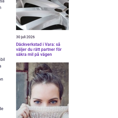
isa
n
30 juli 2026
Däckverkstad i Vara: så
väljer du rätt partner för
säkra mil på vägen
bil
a
on
de