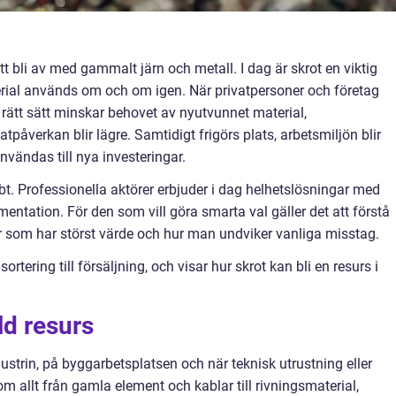
t bli av med gammalt järn och metall. I dag är skrot en viktig
erial används om och om igen. När privatpersoner och företag
å rätt sätt minskar behovet av nyutvunnet material,
påverkan blir lägre. Samtidigt frigörs plats, arbetsmiljön blir
nvändas till nya investeringar.
. Professionella aktörer erbjuder i dag helhetslösningar med
mentation. För den som vill göra smarta val gäller det att förstå
er som har störst värde och hur man undviker vanliga misstag.
tering till försäljning, och visar hur skrot kan bli en resurs i
ld resurs
dustrin, på byggarbetsplatsen och när teknisk utrustning eller
om allt från gamla element och kablar till rivningsmaterial,