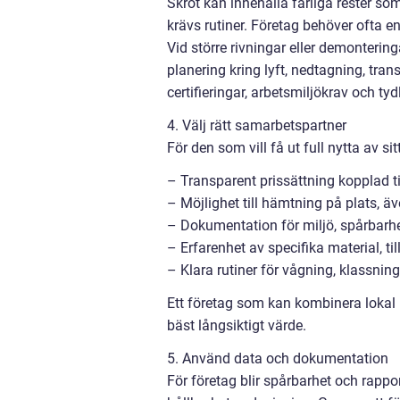
Skrot kan innehålla farliga rester som 
krävs rutiner. Företag behöver ofta e
Vid större rivningar eller demonteringa
planering kring lyft, nedtagning, tran
certifieringar, arbetsmiljökrav och tyd
4. Välj rätt samarbetspartner
För den som vill få ut full nytta av s
– Transparent prissättning kopplad t
– Möjlighet till hämtning på plats, äv
– Dokumentation för miljö, spårbarh
– Erfarenhet av specifika material, till
– Klara rutiner för vågning, klassnin
Ett företag som kan kombinera lokal
bäst långsiktigt värde.
5. Använd data och dokumentation
För företag blir spårbarhet och rapport