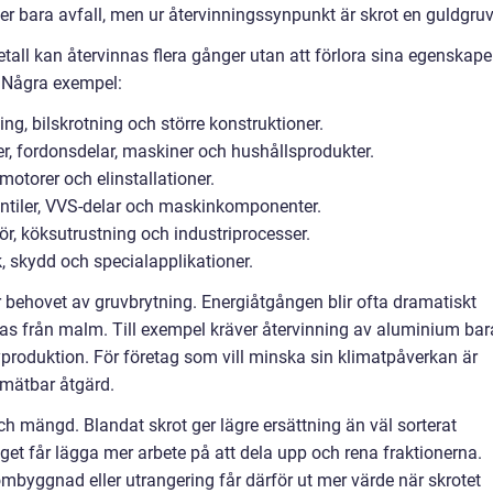
r bara avfall, men ur återvinningssynpunkt är skrot en guldgruv
etall kan återvinnas flera gånger utan att förlora sina egenskape
a. Några exempel:
ning, bilskrotning och större konstruktioner.
ler, fordonsdelar, maskiner och hushållsprodukter.
 motorer och elinstallationer.
ntiler, VVS-delar och maskinkomponenter.
rör, köksutrustning och industriprocesser.
k, skydd och specialapplikationer.
 behovet av gruvbrytning. Energiåtgången blir ofta dramatiskt
as från malm. Till exempel kräver återvinning av aluminium bar
produktion. För företag som vill minska sin klimatpåverkan är
 mätbar åtgärd.
och mängd. Blandat skrot ger lägre ersättning än väl sorterat
get får lägga mer arbete på att dela upp och rena fraktionerna.
mbyggnad eller utrangering får därför ut mer värde när skrotet