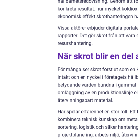
hållbarhetsredovisning. Genom att föl
konkreta resultat: hur mycket koldioxi
ekonomisk effekt skrothanteringen ha
Vissa aktörer erbjuder digitala portale
rapporter. Det gör skrot från att vara 
resurshantering.
När skrot blir en del 
För många ser skrot först ut som en k
intäkt och en nyckel i företagets håll
betydande värden bundna i gammal inf
omläggning av en produktionslinje el
återvinningsbart material.
Här spelar erfarenhet en stor roll. E
kombinera teknisk kunskap om metall
sortering, logistik och säker hanter
projektplanering, arbetsmiljö, återvi