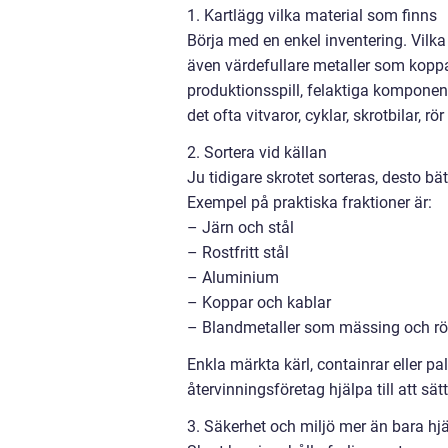
1. Kartlägg vilka material som finns
Börja med en enkel inventering. Vilka 
även värdefullare metaller som koppa
produktionsspill, felaktiga komponent
det ofta vitvaror, cyklar, skrotbilar, rö
2. Sortera vid källan
Ju tidigare skrotet sorteras, desto bät
Exempel på praktiska fraktioner är:
– Järn och stål
– Rostfritt stål
– Aluminium
– Koppar och kablar
– Blandmetaller som mässing och r
Enkla märkta kärl, containrar eller pal
återvinningsföretag hjälpa till att sä
3. Säkerhet och miljö mer än bara h