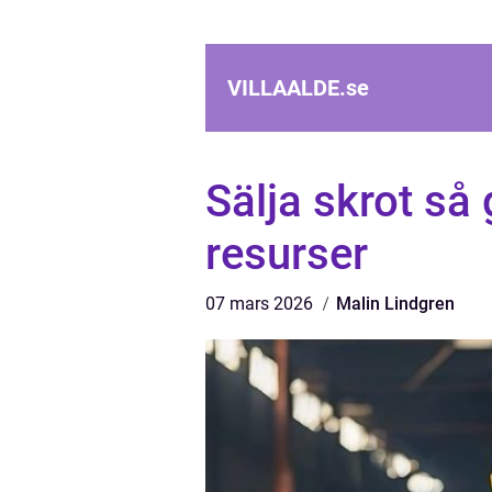
VILLAALDE.
se
Sälja skrot så 
resurser
07 mars 2026
Malin Lindgren