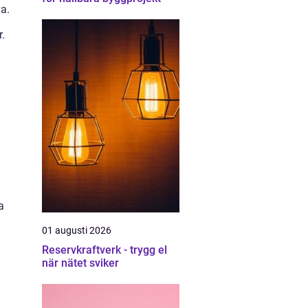
a.
r.
a
01 augusti 2026
Reservkraftverk - trygg el
när nätet sviker