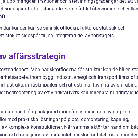
ja upp mängder, fraktioner och återvinningsgrader går det att v
d som sparats, hur stor andel som gått till återvinning och vilke
ft.
r där kunder kan se sina skrotflöden, fakturor, statistik och
ett stökigt sidospår till en integrerad del av företagets
av affärsstrategin
ostnadspost. Men när skrotflödena får struktur kan de bli en sta
barhetsarbete. Inom bygg, industri, energi och transport finns oft
rastruktur, maskinparker och utrustning. Rivning av en fabrik,
ler nedmontering av ett vindkraftverk kan innebära hundratals t
tt företag med lång bakgrund inom återvinning och rivning kan
er med praktiska lösningar på plats: demontering, kapning,
ing av komplexa konstruktioner. När samma aktör tar hand om bå
nning och försäljning av materialet minskar antalet mellanhänder