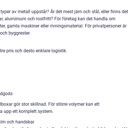
typer av metall uppstår? Är det mest järn och stål, eller finns det
r, aluminium och rostfritt? För företag kan det handla om
er, gamla maskiner eller rivningsmaterial. För privatpersoner är
r och byggrester.
tre pris och desto enklare logistik.
ödgods
lboxar gör stor skillnad. För större volymer kan ett
tta upp ett komplett system.
jälm och handskar