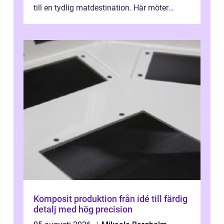
till en tydlig matdestination. Här möter
havets råvaror det halländska jord...
Komposit produktion från idé till färdig
detalj med hög precision