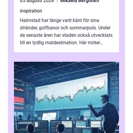
05 augusti 2026
Mikaela Bergholm
inspiration
Halmstad har länge varit känt för sina
stränder, golfbanor och sommarpuls. Under
de senaste åren har staden också utvecklats
till en tydlig matdestination. Här möter
havets råvaror det halländska jord...