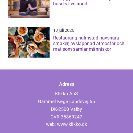
husets livslängd
13 juli 2026
Restaurang halmstad havsnära
smaker, avslappnad atmosfär och
mat som samlar människor
Adress
web:
www.klikko.dk