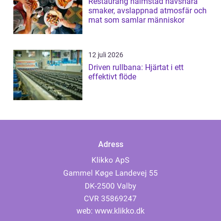
Restaurang halmstad havsnära
smaker, avslappnad atmosfär och
mat som samlar människor
12 juli 2026
Driven rullbana: Hjärtat i ett
effektivt flöde
Adress
web:
www.klikko.dk