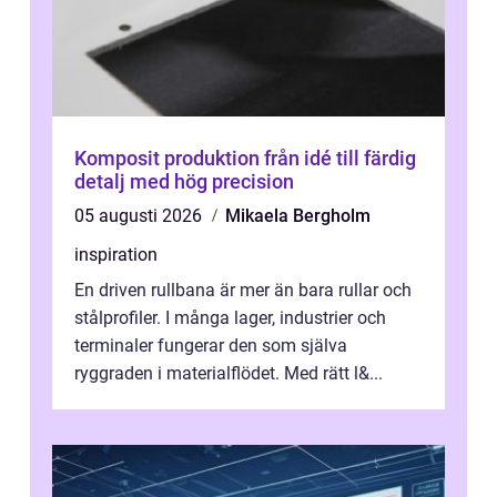
Komposit produktion från idé till färdig
detalj med hög precision
05 augusti 2026
Mikaela Bergholm
inspiration
En driven rullbana är mer än bara rullar och
stålprofiler. I många lager, industrier och
terminaler fungerar den som själva
ryggraden i materialflödet. Med rätt l&...