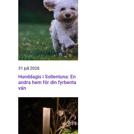
31 juli 2026
Hunddagis i Sollentuna: En
andra hem för din fyrbenta
vän