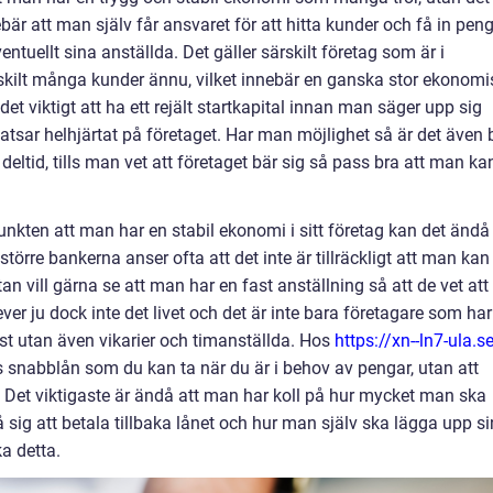
bär att man själv får ansvaret för att hitta kunder och få in pen
entuellt sina anställda. Det gäller särskilt företag som är i
rskilt många kunder ännu, vilket innebär en ganska stor ekonomi
 det viktigt att ha ett rejält startkapital innan man säger upp sig
satsar helhjärtat på företaget. Har man möjlighet så är det även 
 deltid, tills man vet att företaget bär sig så pass bra att man ka
kten att man har en stabil ekonomi i sitt företag kan det ändå
e större bankerna anser ofta att det inte är tillräckligt att man kan
n vill gärna se att man har en fast anställning så att de vet att
ver ju dock inte det livet och det är inte bara företagare som har
mst utan även vikarier och timanställda. Hos
https://xn--ln7-ula.s
s snabblån som du kan ta när du är i behov av pengar, utan att
. Det viktigaste är ändå att man har koll på hur mycket man ska
å sig att betala tillbaka lånet och hur man själv ska lägga upp si
ka detta.