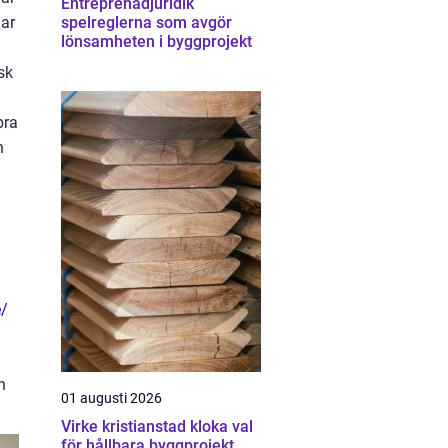
Entreprenadjuridik
gar
spelreglerna som avgör
lönsamheten i byggprojekt
sk
bra
n
e/
n
01 augusti 2026
Virke kristianstad kloka val
för hållbara byggprojekt