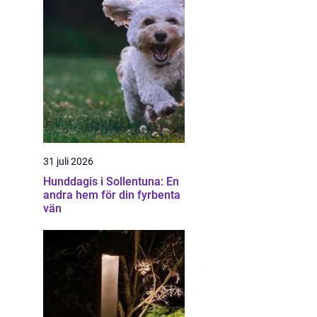
31 juli 2026
Hunddagis i Sollentuna: En
andra hem för din fyrbenta
vän