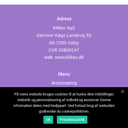
Adress
web:
www.klikko.dk
Menu
Annonsering
Om oss
På vores website bruges cookies til at huske dine indstillinger,
Cookies
statistik og personalisering af indhold og annoncer. Denne
information deles med tredjepart. Ved fortsat brug af websiden
Kontakta oss
godkender du cookiepolitikken.
Sitemap
Ok
Privatlivspolitik