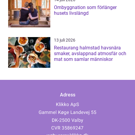
Ombyggnation som förlänger
husets livslängd
13 juli 2026
Restaurang halmstad havsnära
smaker, avslappnad atmosfär och
mat som samlar människor
Adress