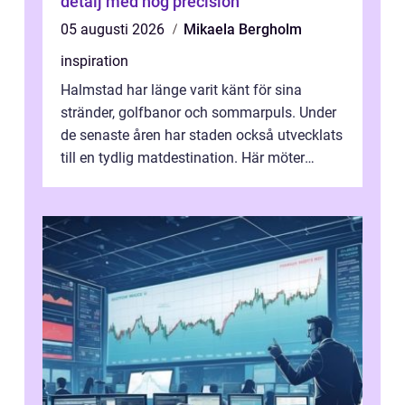
detalj med hög precision
05 augusti 2026
Mikaela Bergholm
inspiration
Halmstad har länge varit känt för sina
stränder, golfbanor och sommarpuls. Under
de senaste åren har staden också utvecklats
till en tydlig matdestination. Här möter
havets råvaror det halländska jord...