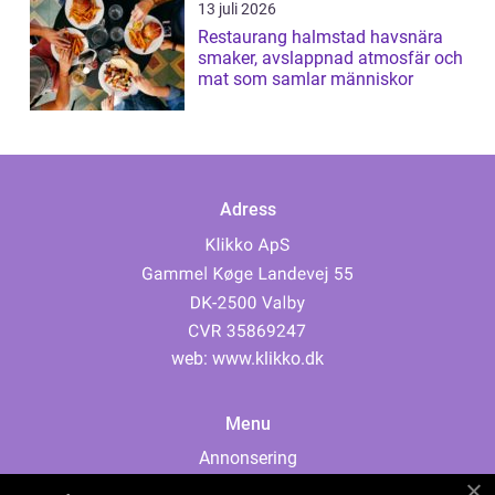
13 juli 2026
Restaurang halmstad havsnära
smaker, avslappnad atmosfär och
mat som samlar människor
Adress
web:
www.klikko.dk
Menu
Annonsering
Om oss