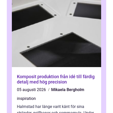
Komposit produktion från idé till färdig
detalj med hög precision
05 augusti 2026
Mikaela Bergholm
inspiration
Halmstad har länge varit känt för sina
stränder, golfbanor och sommarpuls. Under