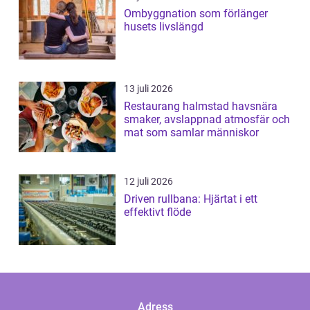
Ombyggnation som förlänger
husets livslängd
13 juli 2026
Restaurang halmstad havsnära
smaker, avslappnad atmosfär och
mat som samlar människor
12 juli 2026
Driven rullbana: Hjärtat i ett
effektivt flöde
Adress