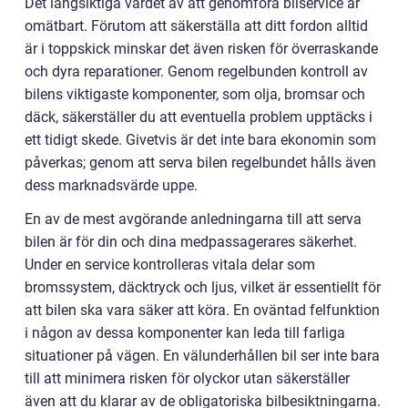
Det långsiktiga värdet av att genomföra bilservice är
omätbart. Förutom att säkerställa att ditt fordon alltid
är i toppskick minskar det även risken för överraskande
och dyra reparationer. Genom regelbunden kontroll av
bilens viktigaste komponenter, som olja, bromsar och
däck, säkerställer du att eventuella problem upptäcks i
ett tidigt skede. Givetvis är det inte bara ekonomin som
påverkas; genom att serva bilen regelbundet hålls även
dess marknadsvärde uppe.
En av de mest avgörande anledningarna till att serva
bilen är för din och dina medpassagerares säkerhet.
Under en service kontrolleras vitala delar som
bromssystem, däcktryck och ljus, vilket är essentiellt för
att bilen ska vara säker att köra. En oväntad felfunktion
i någon av dessa komponenter kan leda till farliga
situationer på vägen. En välunderhållen bil ser inte bara
till att minimera risken för olyckor utan säkerställer
även att du klarar av de obligatoriska bilbesiktningarna.