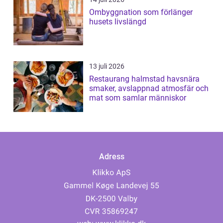
Ombyggnation som förlänger
husets livslängd
13 juli 2026
Restaurang halmstad havsnära
smaker, avslappnad atmosfär och
mat som samlar människor
Adress