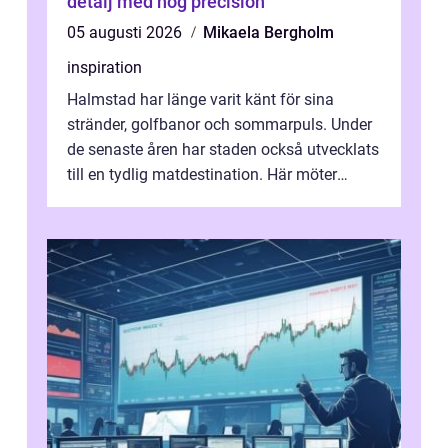
detalj med hög precision
05 augusti 2026
Mikaela Bergholm
inspiration
Halmstad har länge varit känt för sina
stränder, golfbanor och sommarpuls. Under
de senaste åren har staden också utvecklats
till en tydlig matdestination. Här möter
havets råvaror det halländska jord...