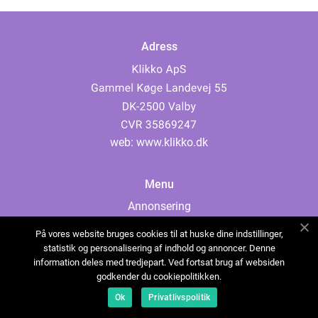
Adress
web:
www.klikko.dk
Menu
Annonsering
Om oss
På vores website bruges cookies til at huske dine indstillinger,
Cookies
statistik og personalisering af indhold og annoncer. Denne
information deles med tredjepart. Ved fortsat brug af websiden
Kontakta oss
godkender du cookiepolitikken.
Sitemap
Ok
Privatlivspolitik