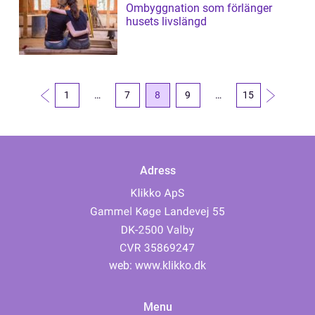
Ombyggnation som förlänger
husets livslängd
1
…
7
8
9
…
15
Adress
web:
www.klikko.dk
Menu